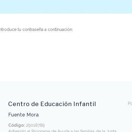
ntroduce tu contraseña a continuación:
Centro de Educación Infantil
Po
Fuente Mora
Código:
29018789
Adherido al Programa de Ayuda a las familias de la Junta