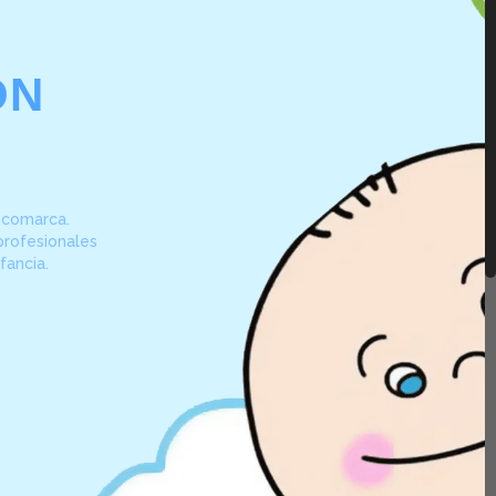
ON
u comarca.
profesionales
fancia.